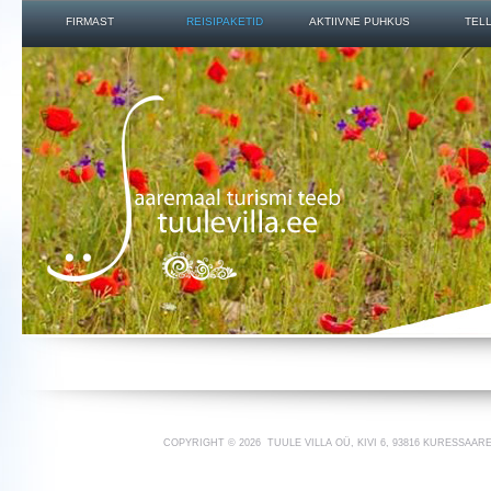
FIRMAST
REISIPAKETID
AKTIIVNE PUHKUS
TELL
COPYRIGHT ©
2026
TUULE VILLA OÜ, KIVI 6, 93816 KURESSAARE,